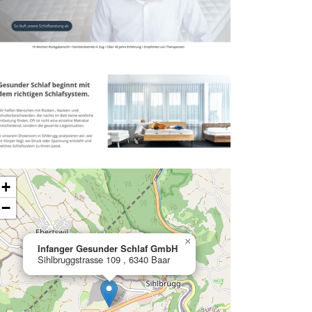
ading map…
+
−
×
Infanger Gesunder Schlaf GmbH
Sihlbruggstrasse 109 , 6340 Baar