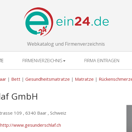
Webkatalog und Firmenverzeichnis
TE
FIRMENVERZEICHNIS
FIRMA EINTRAGEN
aar
|
Bett
|
Gesundheitsmatratze
|
Matratze
|
Rückenschmerz
hlaf GmbH
trasse 109 ,
6340 Baar , Schweiz
:
http://www.gesunderschlaf.ch