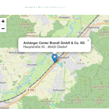
ading map…
+
−
×
Anhänger Center Brandl GmbH & Co. KG
Hauptstraße 50 , 86420 Diedorf