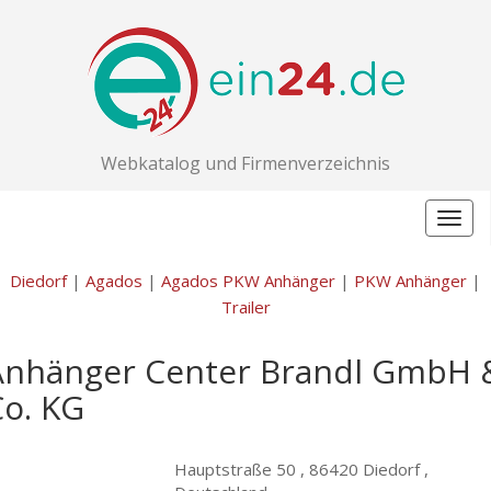
Webkatalog und Firmenverzeichnis
Togg
navig
Diedorf
|
Agados
|
Agados PKW Anhänger
|
PKW Anhänger
|
Trailer
Anhänger Center Brandl GmbH 
Co. KG
Hauptstraße 50 ,
86420 Diedorf ,