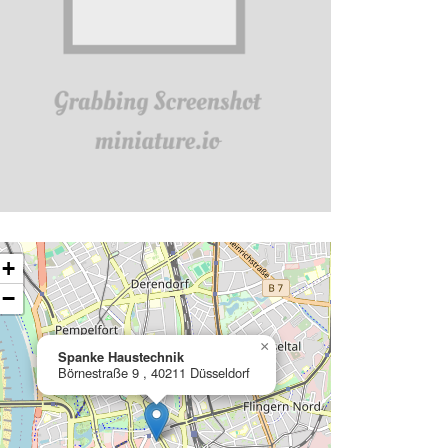
ading map…
+
−
×
Spanke Haustechnik
Börnestraße 9 , 40211 Düsseldorf