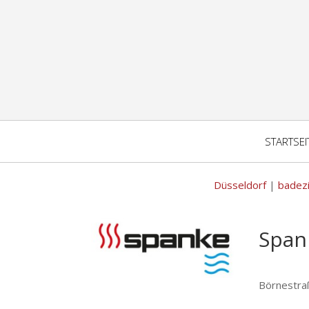
STARTSEI
Düsseldorf
|
badez
Span
Börnestra