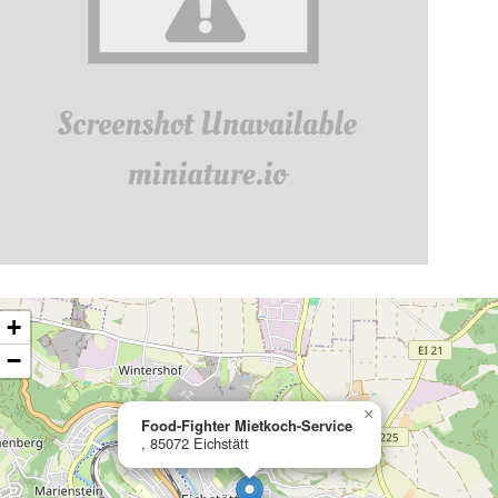
ading map…
+
−
×
Food-Fighter Mietkoch-Service
, 85072 Eichstätt