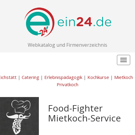
Webkatalog und Firmenverzeichnis
Togg
navig
Eichstätt
|
Catering
|
Erlebnispädagogik
|
Kochkurse
|
Mietkoch
Privatkoch
Food-Fighter
Mietkoch-Service