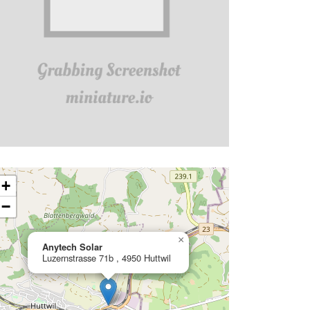
ading map…
+
−
×
Anytech Solar
Luzernstrasse 71b , 4950 Huttwil