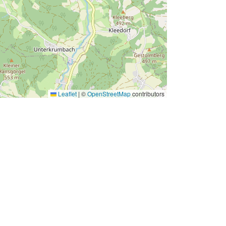
Leaflet
|
©
OpenStreetMap
contributors