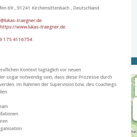
fen 69 ,
91241 Kirchensittenbach , Deutschland
o@lukas-traegner.de
:
https://www.lukas-traegner.de
9 175 4116754
uflichen Kontext tagtäglich vor neuen
der sogar notwendig sein, dass diese Prozesse durch
Lo
werden. Im Rahmen der Supervision bzw. des Coachings
den:
Team
llationen
uren
ganisation