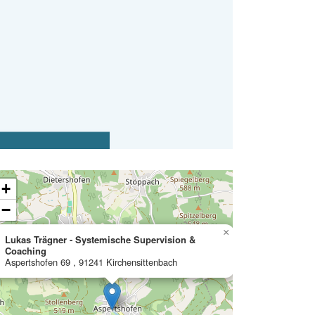
ading map…
+
−
×
Lukas Trägner - Systemische Supervision &
Coaching
Aspertshofen 69 , 91241 Kirchensittenbach