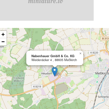
ading map…
+
−
×
Nabenhauer GmbH & Co. KG
Weidenäcker 4 , 88605 Meßkirch