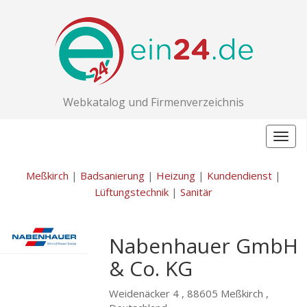
Webkatalog und Firmenverzeichnis
Togg
navig
Meßkirch
|
Badsanierung
|
Heizung
|
Kundendienst
|
Lüftungstechnik
|
Sanitär
Nabenhauer GmbH
& Co. KG
Weidenäcker 4 ,
88605 Meßkirch ,