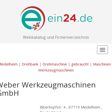
Webkatalog und Firmenverzeichnis
Togg
navig
indelheim
|
Drehbank
|
Drehmaschine
|
gebraucht
|
Maschinen
Werkzeugmaschinen
Weber Werkzeugmaschinen
GmbH
Biberkopfstr. 4 ,
87719 Mindelheim ,