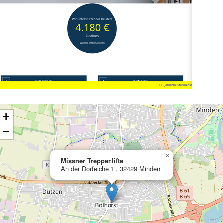
ading map…
+
−
×
Missner Treppenlifte
An der Dorfeiche 1 , 32429 Minden