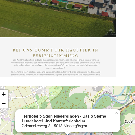
ading map…
+
−
×
Tierhotel 5 Stern Niedergingen - Das 5 Sterne
Hundehotel Und Katzenferienheim
Grienackerweg 3 , 5013 Niedergösgen