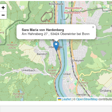
ading map…
+
−
×
Sara Maria von Hardenberg
Am Hahnsberg 27 , 53424 Oberwinter bei Bonn
Leaflet
|
©
OpenStreetMap
contributo