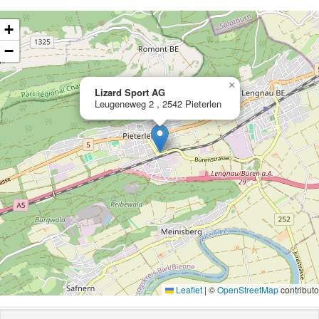
ading map…
+
−
×
Lizard Sport AG
Leugeneweg 2 , 2542 Pieterlen
Leaflet
|
©
OpenStreetMap
contributo