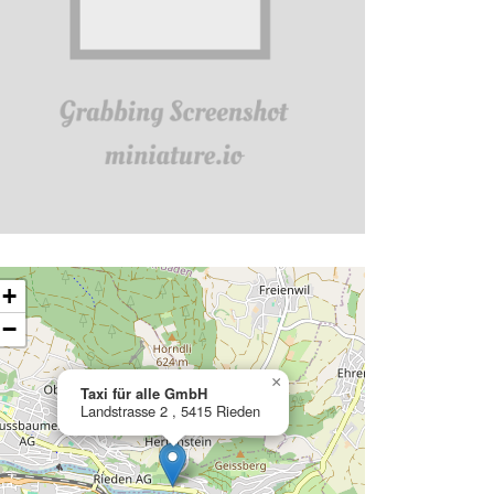
ading map…
+
−
×
Taxi für alle GmbH
Landstrasse 2 , 5415 Rieden