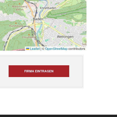
Leaflet
|
©
OpenStreetMap
contributors
FIRMA EINTRAGEN