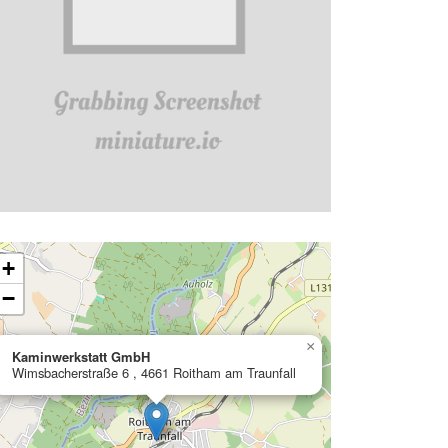
ading map…
+
−
×
Kaminwerkstatt GmbH
Wimsbacherstraße 6 , 4661 Roitham am Traunfall