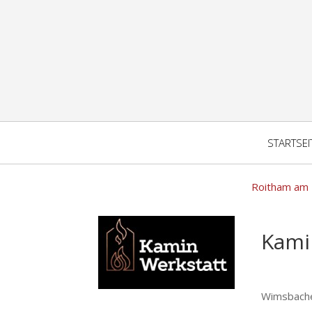
STARTSEI
Roitham am T
Kami
Wimsbache