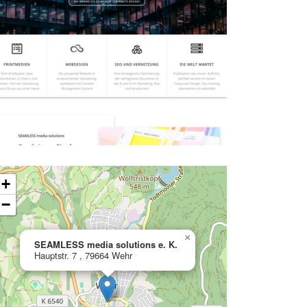
ading map…
+
−
×
SEAMLESS media solutions e. K.
Hauptstr. 7 , 79664 Wehr