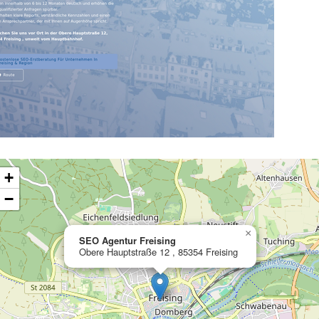
ading map…
+
−
×
SEO Agentur Freising
Obere Hauptstraße 12 , 85354 Freising