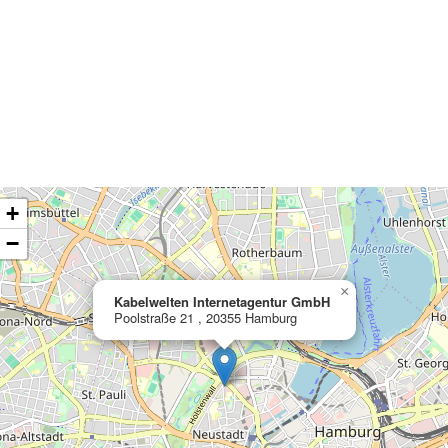
ading map…
+
−
×
Kabelwelten Internetagentur GmbH
Poolstraße 21 , 20355 Hamburg