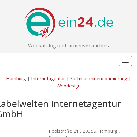
Webkatalog und Firmenverzeichnis
Togg
navig
Hamburg
|
Internetagentur
|
Suchmaschinenoptimierung
|
Webdesign
Kabelwelten Internetagentur
GmbH
Poolstraße 21 ,
20355 Hamburg ,